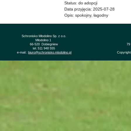
Status: do adopcji
Data przyjęcia: 2025-07-28
Opis: spokojny, łagodny
Schronisko Młodolino Sp. z o.o.
Młodolino 1
66-520 Dobiegniew
79
tel. 511 948 555
e-mail.:
biuro@schronisko.mlodolino.pl
Copyright